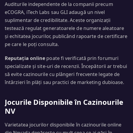
Auditurile independente de la companii precum
eCOGRA, iTech Labs sau GLI adaugă un nivel
suplimentar de credibilitate. Aceste organizații
testează regulat generatoarele de numere aleatoare
și echitatea jocurilor, publicând rapoarte de certificare
pe care le poți consulta.
Reputația online
poate fi verificată prin forumuri
specializate și site-uri de recenzii. Începătorii ar trebui
să evite cazinourile cu plângeri frecvente legate de
întârzieri în plăți sau practici de marketing dubioase.
Jocurile Disponibile în Cazinourile
NV
Varietatea jocurilor disponibile în cazinourile online
din Nevada depășește cu mult ceea ce ai găsi în