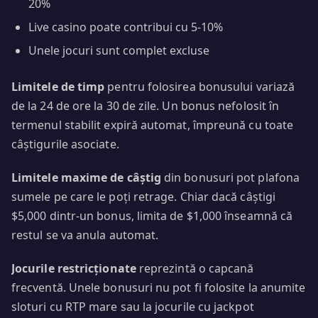
20%
Live casino poate contribui cu 5-10%
Unele jocuri sunt complet excluse
Limitele de timp
pentru folosirea bonusului variază
de la 24 de ore la 30 de zile. Un bonus nefolosit în
termenul stabilit expiră automat, împreună cu toate
câștigurile asociate.
Limitele maxime de câștig
din bonusuri pot plafona
sumele pe care le poți retrage. Chiar dacă câștigi
$5,000 dintr-un bonus, limita de $1,000 înseamnă că
restul se va anula automat.
Jocurile restricționate
reprezintă o capcană
frecventă. Unele bonusuri nu pot fi folosite la anumite
sloturi cu RTP mare sau la jocurile cu jackpot