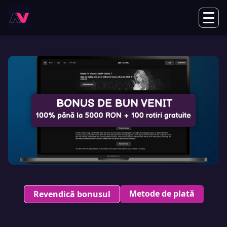
Metode de plată
Revendică bonusul