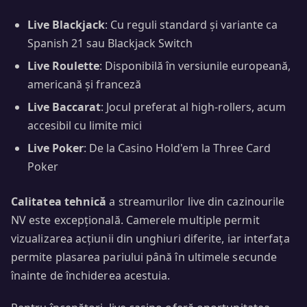
Live Blackjack
: Cu reguli standard și variante ca
Spanish 21 sau Blackjack Switch
Live Roulette
: Disponibilă în versiunile europeană,
americană și franceză
Live Baccarat
: Jocul preferat al high-rollers, acum
accesibil cu limite mici
Live Poker
: De la Casino Hold'em la Three Card
Poker
Calitatea tehnică
a streamurilor live din cazinourile
NV este excepțională. Camerele multiple permit
vizualizarea acțiunii din unghiuri diferite, iar interfața
permite plasarea pariului până în ultimele secunde
înainte de închiderea acestuia.