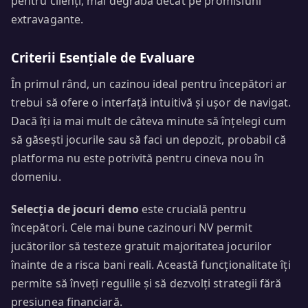
pentru clienți, mai degrabă decât pe promisiuni
extravagante.
Criterii Esențiale de Evaluare
În primul rând, un cazinou ideal pentru începători ar
trebui să ofere o interfață intuitivă și ușor de navigat.
Dacă îți ia mai mult de câteva minute să înțelegi cum
să găsești jocurile sau să faci un depozit, probabil că
platforma nu este potrivită pentru cineva nou în
domeniu.
Selecția de jocuri demo
este crucială pentru
începători. Cele mai bune cazinouri NV permit
jucătorilor să testeze gratuit majoritatea jocurilor
înainte de a risca bani reali. Această funcționalitate îți
permite să înveți regulile și să dezvolți strategii fără
presiunea financiară.