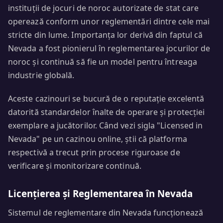
instituții de jocuri de noroc autorizate de stat care
operează conform unor reglementări dintre cele mai
stricte din lume. Importanța lor derivă din faptul că
Nevada a fost pionierul în reglementarea jocurilor de
noroc și continuă să fie un model pentru întreaga
industrie globală.
Aceste cazinouri se bucură de o reputație excelentă
datorită standardelor înalte de operare și protecției
exemplare a jucătorilor. Când vezi sigla "Licensed in
Nevada" pe un cazinou online, știi că platforma
respectivă a trecut prin procese riguroase de
verificare și monitorizare continuă.
Licențierea și Reglementarea în Nevada
Sistemul de reglementare din Nevada funcționează