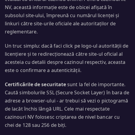
NV, această informație este de obicei afișată în
subsolul site-ului, împreună cu numărul licenței și
linkuri către site-urile oficiale ale autoritaților de
reglementare.
Un truc simplu: dacă faci click pe logo-ul autorității de
licențiere și te redirecționează către site-ul oficial al
acesteia cu detalii despre cazinoul respectiv, aceasta
este o confirmare a autenticității.
Certificările de securitate
sunt la fel de importante.
Caută simbolurile SSL (Secure Socket Layer) în bara de
adrese a browser-ului - ar trebui să vezi o pictogramă
de lacăt închis lângă URL. Cele mai respectate
cazinouri NV folosesc criptarea de nivel bancar cu
chei de 128 sau 256 de biți.