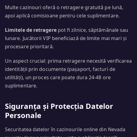
Multe cazinouri oferă o retragere gratuită pe lună,
apoi aplică comisioane pentru cele suplimentare.
Limitele de retragere
pot fi zilnice, săptămânale sau
lunare. Jucătorii VIP beneficiază de limite mai mari și
procesare prioritară.
Un aspect crucial: prima retragere necesită verificarea
identității prin documente (pașaport, facturi de
utilități), un proces care poate dura 24-48 ore
suplimentare.
Siguranța și Protecția Datelor
Personale
Securitatea datelor în cazinourile online din Nevada