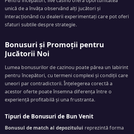
Pentru începători, live casino oferă oportunitatea
unică de a învăța observând alți jucători și
interacționând cu dealerii experimentați care pot oferi
sfaturi subtile despre strategie.
Bonusuri și Promoții pentru
Jucătorii Noi
Lumea bonusurilor de cazinou poate părea un labirint
pentru începători, cu termeni complexi și condiții care
uneori par contradictorii. Înțelegerea corectă a
acestor oferte poate însemna diferența între o
experiență profitabilă și una frustranta.
Tipuri de Bonusuri de Bun Venit
Bonusul de match al depozitului
reprezintă forma