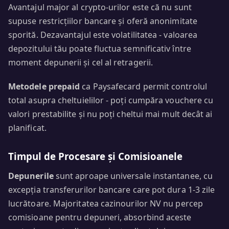
Avantajul major al crypto-urilor este că nu sunt
supuse restricțiilor bancare și oferă anonimitate
sporită. Dezavantajul este volatilitatea - valoarea
depozitului tău poate fluctua semnificativ între
moment depunerii și cel al retragerii.
Metodele prepaid
ca Paysafecard permit controlul
total asupra cheltuielilor - poți cumpăra vouchere cu
valori prestabilite și nu poți cheltui mai mult decât ai
planificat.
Timpul de Procesare și Comisioanele
Depunerile
sunt aproape universale instantanee, cu
excepția transferurilor bancare care pot dura 1-3 zile
lucrătoare. Majoritatea cazinourilor NV nu percep
comisioane pentru depuneri, absorbind aceste