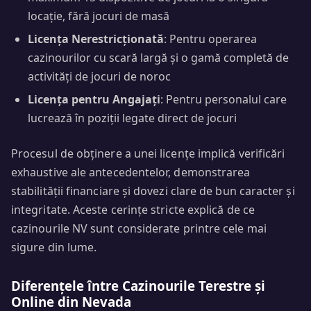
locație, fără jocuri de masă
Licența Nerestricționată
: Pentru operarea
cazinourilor cu scară largă și o gamă completă de
activități de jocuri de noroc
Licența pentru Angajați
: Pentru personalul care
lucrează în poziții legate direct de jocuri
Procesul de obținere a unei licențe implică verificări
exhaustive ale antecedentelor, demonstrarea
stabilității financiare și dovezi clare de bun caracter și
integritate. Aceste cerințe stricte explică de ce
cazinourile NV sunt considerate printre cele mai
sigure din lume.
Diferențele între Cazinourile Terestre și
Online din Nevada