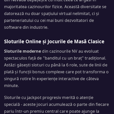
majoritatea cazinourilor fizice. Această diversitate se
datorează nu doar spațiului virtual nelimitat, ci și
parteneriatului cu cei mai buni dezvoltatori de
software din industrie.
Sloturile Online și Jocurile de Masă Clasice
Sloturile moderne
din cazinourile NV au evoluat
spectaculos față de "banditul cu un braț" tradițional.
Astăzi găsești sloturi cu până la 6 role, sute de linii de
plată și funcții bonus complexe care pot transforma o
singură rotire în experiențe interactive de câteva
minute.
Sloturile cu jackpot progresiv merită o atenție
specială - aceste jocuri acumulează o parte din fiecare
pariu într-un premiu central care poate ajunge la