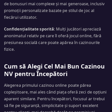
de bonusuri mai complexe și mai generoase, inclusiv
promoții personalizate bazate pe stilul de joc al
fiecărui utilizator.
Confidențialitate sporită
: Mulți jucători apreciază
anonimatul relativ pe care îl oferă jocul online, fără
presiunea socială care poate apărea în cazinourile
fizice.
Cum să Alegi Cel Mai Bun Cazinou
NV pentru Începători
Alegerea primului cazinou online poate părea
copleșitoare, mai ales când piața oferă zeci de opțiuni
aparent similare. Pentru începători, focusul ar trebui
să fie pe siguranță, simplicitate și suport excelent